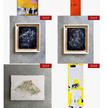
Sold
Sold
HEAR THE WAVES CRASH ON
THERE'LL COME A TIME I'LL
THE BEACH
WANNA KNOW I WAS HERE
Sold
Sold
MON WORLD COMME JE
TOUT PASSE
L'IMAGINE.