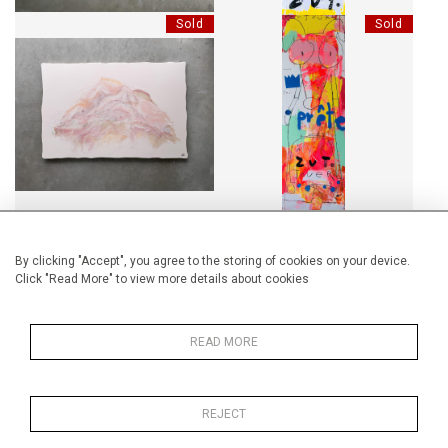
Sold
Sold
FULL OF LIFE
TOUJOURS PRÊTE À JOUER.
Sold
Sold
By clicking "Accept", you agree to the storing of cookies on your device.
Click "Read More" to view more details about cookies
OUPS! J'AI TROP MANGÉ.
LE MIROIR DE MOI-MÊME.
READ MORE
REJECT
Sold
Sold