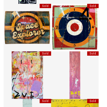
Sold
Sold
SPACE EXPLORER
BRITISH NO74820
Sold
Sold
JE T'AIME PLUS FORT QUE
MA BELLE ÉTOILE
TOUT
Sold
Sold