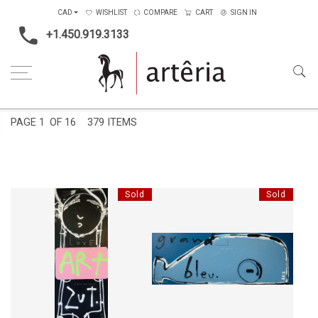
CAD
WISHLIST
COMPARE
CART
SIGN IN
+1.450.919.3133
Home
Type
Painting on wood
PAGE
1
OF 16
379 ITEMS
Sold
Sold
ART, C'EST EN MOI
MON GRAND BLEU