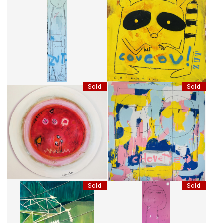
COUCOU! SORTIR DE NULLE
MON COEUR TENDRE
PART.. CE MATIN
Sold
Sold
PAYSAGES AU 3 SOLEILS
MA CHOUETTE
Sold
Sold