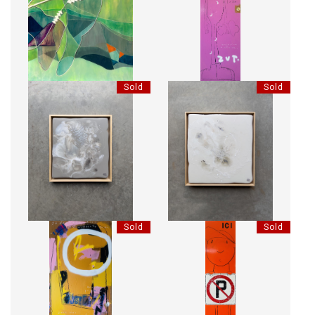
NO 2. GREEN
PRÊTE POUR LE DODO.
Sold
Sold
LA DANSE DES DUNES
OMBRE DE LUMIÈRE
Sold
Sold
JE DONNERAIS N'IMPORTE
QUOI... POUR TE PRENDRE
NO PARKING
DANS MES BRAS.